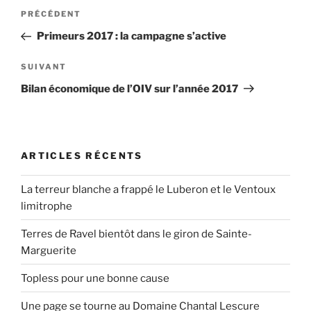
Navigation
Article
PRÉCÉDENT
de
précédent
Primeurs 2017 : la campagne s’active
l’article
Article
SUIVANT
suivant
Bilan économique de l’OIV sur l’année 2017
ARTICLES RÉCENTS
La terreur blanche a frappé le Luberon et le Ventoux
limitrophe
Terres de Ravel bientôt dans le giron de Sainte-
Marguerite
Topless pour une bonne cause
Une page se tourne au Domaine Chantal Lescure