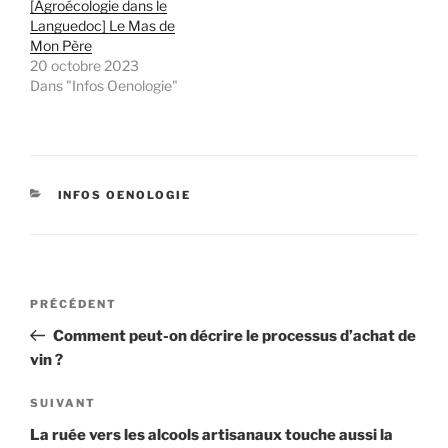
[Agroécologie dans le
Languedoc] Le Mas de
Mon Père
20 octobre 2023
Dans "Infos Oenologie"
CATÉGORIES
INFOS OENOLOGIE
Navigation
Article
PRÉCÉDENT
de
précédent
Comment peut-on décrire le processus d’achat de
l’article
vin ?
Article
SUIVANT
suivant
La ruée vers les alcools artisanaux touche aussi la