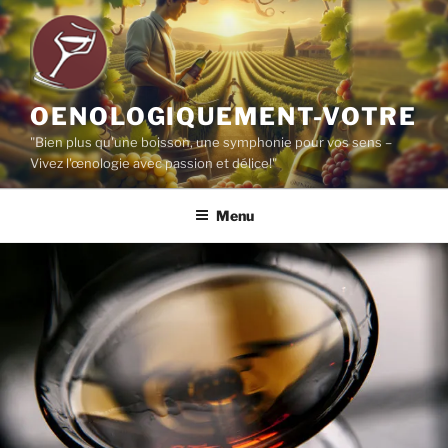
Aller
au
contenu
principal
OENOLOGIQUEMENT-VOTRE
"Bien plus qu'une boisson, une symphonie pour vos sens –
Vivez l'œnologie avec passion et délice!"
Menu