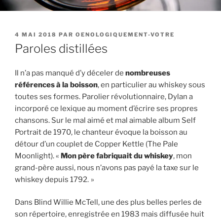
PUBLIÉ
4 MAI 2018
PAR
OENOLOGIQUEMENT-VOTRE
LE
Paroles distillées
Il n’a pas manqué d’y déceler de
nombreuses
références à la boisson
, en particulier au whiskey sous
toutes ses formes. Parolier révolutionnaire, Dylan a
incorporé ce lexique au moment d’écrire ses propres
chansons. Sur le mal aimé et mal aimable album Self
Portrait de 1970, le chanteur évoque la boisson au
détour d’un couplet de Copper Kettle (The Pale
Moonlight). «
Mon père fabriquait du whiskey
, mon
grand-père aussi, nous n’avons pas payé la taxe sur le
whiskey depuis 1792. »
Dans Blind Willie McTell, une des plus belles perles de
son répertoire, enregistrée en 1983 mais diffusée huit