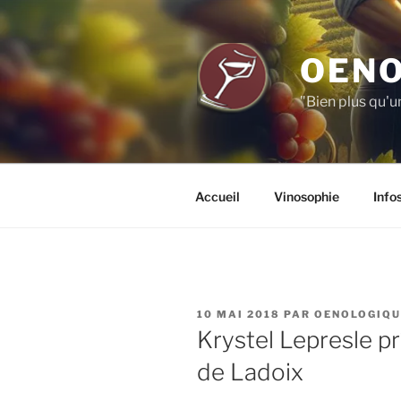
Aller
au
contenu
OENO
principal
"Bien plus qu'u
Accueil
Vinosophie
Info
PUBLIÉ
10 MAI 2018
PAR
OENOLOGIQU
LE
Krystel Lepresle pr
de Ladoix