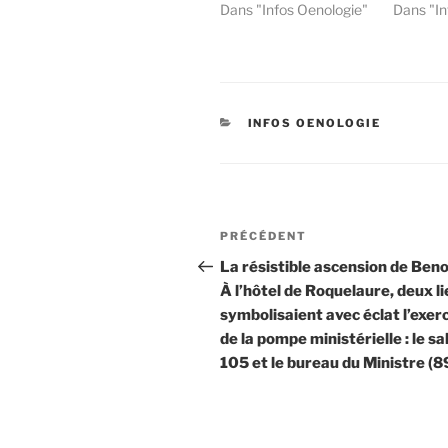
Dans "Infos Oenologie"
Dans "In
CATÉGORIES
INFOS OENOLOGIE
Navigation
Article
PRÉCÉDENT
de
précédent
La résistible ascension de Beno
À l’hôtel de Roquelaure, deux l
l’article
symbolisaient avec éclat l’exer
de la pompe ministérielle : le sa
105 et le bureau du Ministre (8