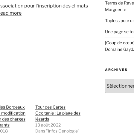
Terres de Ravel
ssociation pour l’inscription des climats
Marguerite
read more
Topless pour u
Une page se to
[Coup de cœur]
Domaine Gayd
ARCHIVES
Archives
es Bordeaux
Tour des Cartes
 modification
Occitanie : La plage des
r des charges
lézards
mants
13 août 2022
 2018
Dans "Infos Oenologie"