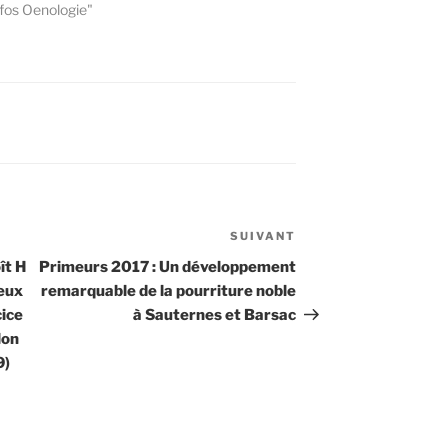
fos Oenologie"
SUIVANT
Article
suivant
ît H
Primeurs 2017 : Un développement
ieux
remarquable de la pourriture noble
cice
à Sauternes et Barsac
lon
9)