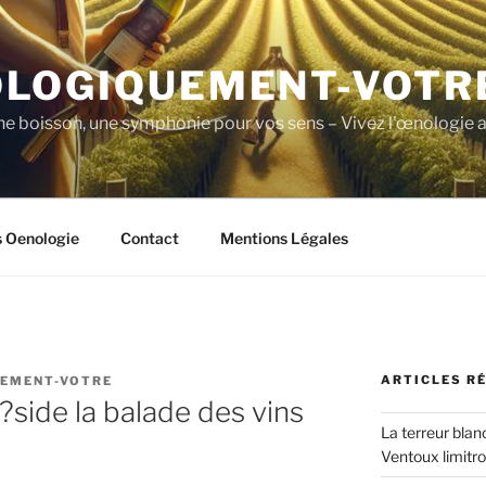
LOGIQUEMENT-VOTR
ne boisson, une symphonie pour vos sens – Vivez l'œnologie a
s Oenologie
Contact
Mentions Légales
ARTICLES R
EMENT-VOTRE
?side la balade des vins
La terreur blan
Ventoux limitr