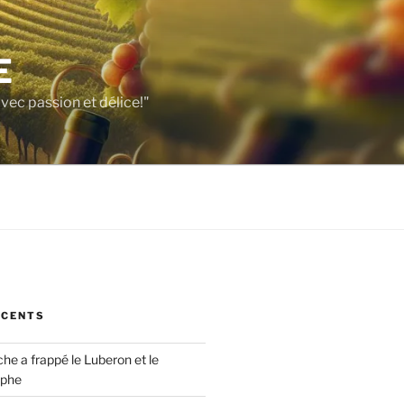
E
vec passion et délice!"
ÉCENTS
che a frappé le Luberon et le
ophe