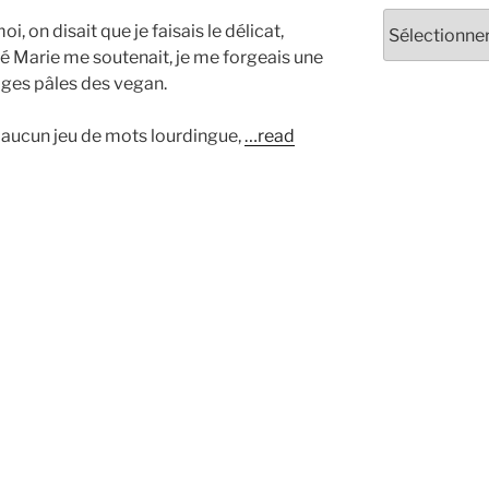
Archives
, on disait que je faisais le délicat,
émé Marie me soutenait, je me forgeais une
ages pâles des vegan.
t aucun jeu de mots lourdingue,
…read