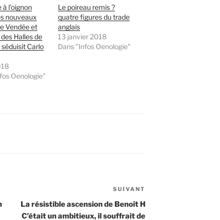
 à l’oignon
Le poireau remis ?
es nouveaux
quatre figures du trade
de Vendée et
anglais
e des Halles de
13 janvier 2018
 séduisit Carlo
Dans "Infos Oenologie"
018
fos Oenologie"
SUIVANT
Article
suivant
n
La résistible ascension de Benoît H
C’était un ambitieux, il souffrait de