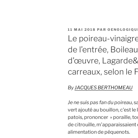
PUBLIÉ
11 MAI 2018
PAR
OENOLOGIQU
LE
Le poireau-vinaig
de l’entrée, Boile
d’œuvre, Lagarde&
carreaux, selon le F
By
JACQUES BERTHOMEAU
Je ne suis pas fan du poireau
, 
vert ajouté au bouillon, c’est l
patois, prononcer » poraille, t
de citrouille, m’apparaissaien
alimentation de péquenots.