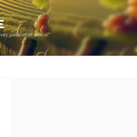
E
vec passion et délice!"