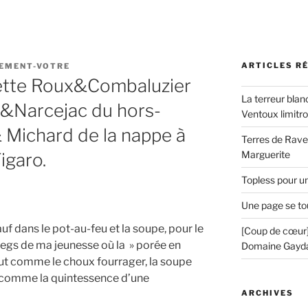
ARTICLES R
EMENT-VOTRE
rette Roux&Combaluzier
La terreur blan
au&Narcejac du hors-
Ventoux limitr
 Michard de la nappe à
Terres de Ravel
Marguerite
igaro.
Topless pour u
Une page se to
sauf dans le pot-au-feu et la soupe, pour le
[Coup de cœur]
e legs de ma jeunesse où la » porée en
Domaine Gayd
out comme le choux fourrager, la soupe
t comme la quintessence d’une
ARCHIVES