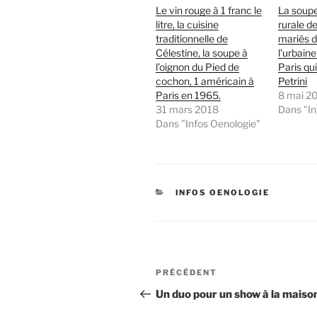
Le vin rouge à 1 franc le
La soupe
litre, la cuisine
rurale d
traditionnelle de
mariés 
Célestine, la soupe à
l’urbain
l’oignon du Pied de
Paris qui
cochon, 1 américain à
Petrini
Paris en 1965.
8 mai 2
31 mars 2018
Dans "In
Dans "Infos Oenologie"
CATÉGORIES
INFOS OENOLOGIE
Navigation
Article
PRÉCÉDENT
de
précédent
Un duo pour un show à la maiso