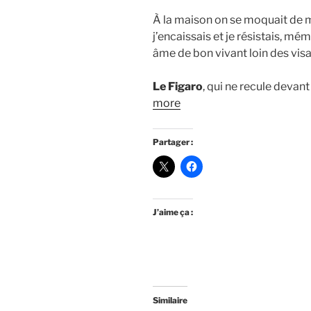
À la maison on se moquait de moi
j’encaissais et je résistais, m
âme de bon vivant loin des vis
Le Figaro
, qui ne recule devan
more
Partager :
J’aime ça :
Similaire