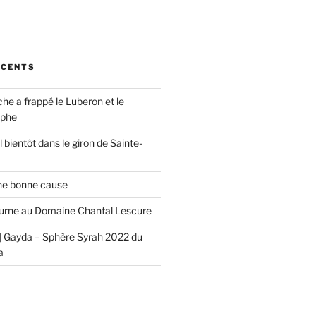
ÉCENTS
che a frappé le Luberon et le
ophe
 bientôt dans le giron de Sainte-
ne bonne cause
urne au Domaine Chantal Lescure
 Gayda – Sphère Syrah 2022 du
a