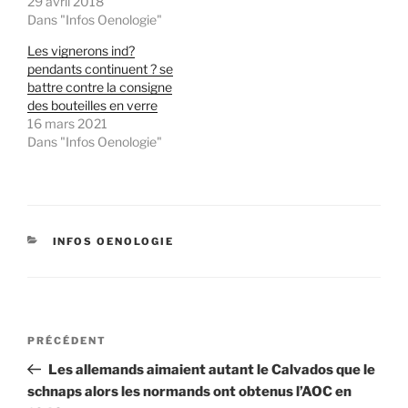
29 avril 2018
Dans "Infos Oenologie"
Les vignerons ind?
pendants continuent ? se
battre contre la consigne
des bouteilles en verre
16 mars 2021
Dans "Infos Oenologie"
CATÉGORIES
INFOS OENOLOGIE
Navigation
Article
PRÉCÉDENT
de
précédent
Les allemands aimaient autant le Calvados que le
l’article
schnaps alors les normands ont obtenus l’AOC en