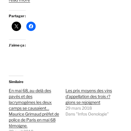
read more
Partager :
J’aime ça :
Similaire
En mai 68, au-delà des
Les prix moyens des vins
pavés et des
d’appellation des trois r?
lacrymogènes les deux
gions se rejoignent
camps se causaient…
29 mars 2018
Maurice Grimaud préfet de
Dans "Infos Oenologie"
police de Paris en mai 68
témoigne.