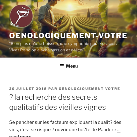
Aller
au
contenu
principal
OENOLOGIQUEMENT-VOTRE
"Bien plus qu'une boisson, une symphonie pour vos sens –
Vivez l'œnologie avec passion et délice!"
Menu
PUBLIÉ
20 JUILLET 2018
PAR
OENOLOGIQUEMENT-VOTRE
LE
? la recherche des secrets
qualitatifs des vieilles vignes
Se pencher sur les facteurs expliquant la qualit? des
vins, c’est se risque ? ouvrir une bo?te de Pandore
…