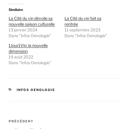
Similaire
La Cité du vin dévoile sa
La Cité du vin fait sa
nouvelle saison culturelle
rentrée
13 janvier 2024
11 septembre 2023
Dans "Infos Oenologie"
Dans "Infos Oenologie"
1Jour1Vin: la nouvelle
dimension
19 août 2022
Dans "Infos Oenologie"
CATÉGORIES
INFOS OENOLOGIE
Navigation
Article
PRÉCÉDENT
de
précédent