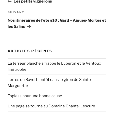
Les petits vignerons
l’article
Article
SUIVANT
suivant
Nos itinéraires de l’été #10 : Gard – Aigues-Mortes et
les Salins
ARTICLES RÉCENTS
La terreur blanche a frappé le Luberon et le Ventoux
limitrophe
Terres de Ravel bientôt dans le giron de Sainte-
Marguerite
Topless pour une bonne cause
Une page se tourne au Domaine Chantal Lescure