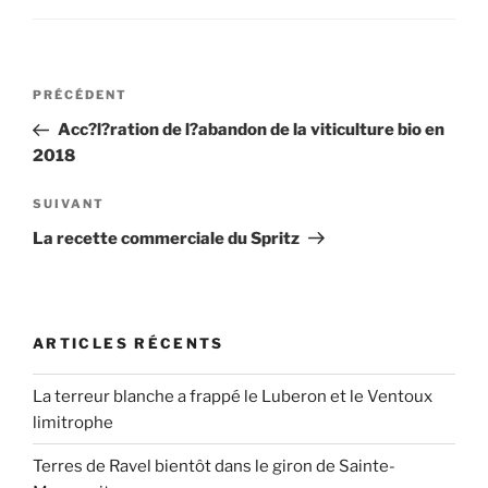
Navigation
Article
PRÉCÉDENT
de
précédent
Acc?l?ration de l?abandon de la viticulture bio en
l’article
2018
Article
SUIVANT
suivant
La recette commerciale du Spritz
ARTICLES RÉCENTS
La terreur blanche a frappé le Luberon et le Ventoux
limitrophe
Terres de Ravel bientôt dans le giron de Sainte-