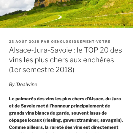
PUBLIÉ
23 AOÛT 2018
PAR
OENOLOGIQUEMENT-VOTRE
LE
Alsace-Jura-Savoie : le TOP 20 des
vins les plus chers aux enchères
(1er semestre 2018)
By
iDealwine
Le palmarès des vins les plus chers d’Alsace, du Jura
et de Savoie met à l’honneur principalement de
grands vins blancs de garde, souvent issus de
cépages locaux (riesling, gewurztraminer, savagnin).
Comme ailleurs, la rareté des vins est directement