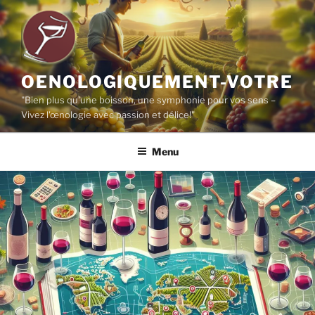
Aller
au
contenu
principal
OENOLOGIQUEMENT-VOTRE
"Bien plus qu'une boisson, une symphonie pour vos sens –
Vivez l'œnologie avec passion et délice!"
Menu