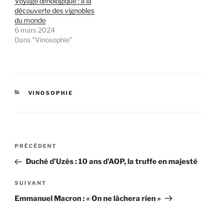
Voyage œnologique : à la
découverte des vignobles
du monde
6 mars 2024
Dans "Vinosophie"
CATÉGORIES
VINOSOPHIE
Navigation
Article
PRÉCÉDENT
de
précédent
Duché d’Uzès : 10 ans d’AOP, la truffe en majesté
l’article
Article
SUIVANT
suivant
Emmanuel Macron : « On ne lâchera rien »