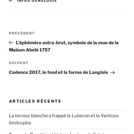
CATÉGORIES
INFOS OENOLOGIE
Navigation
Article
PRÉCÉDENT
de
précédent
L’éphémère extra-brut, symbole de la mue de la
l’article
Maison Abelé 1757
Article
SUIVANT
suivant
Cadence 2017, le fond et la forme de Langlois
ARTICLES RÉCENTS
La terreur blanche a frappé le Luberon et le Ventoux
limitrophe