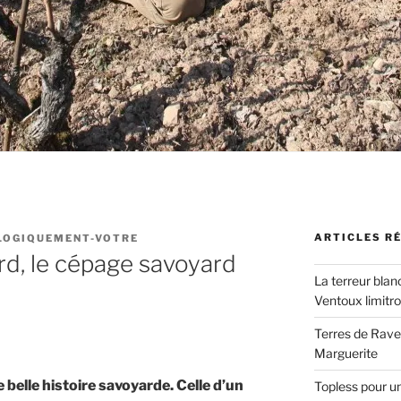
ARTICLES R
LOGIQUEMENT-VOTRE
d, le cépage savoyard
La terreur blan
Ventoux limitr
Terres de Ravel
Marguerite
 belle histoire savoyarde. Celle d’un
Topless pour u