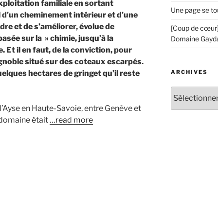
xploitation familiale en sortant
Une page se to
fil d’un cheminement intérieur et d’une
e et de s’améliorer, évolue de
[Coup de cœur]
asée sur la » chimie, jusqu’à la
Domaine Gayd
Et il en faut, de la conviction, pour
ignoble situé sur des coteaux escarpés.
ARCHIVES
uelques hectares de gringet qu’il reste
Archives
’Ayse en Haute-Savoie, entre Genève et
 domaine était
…read more