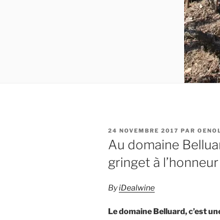
PUBLIÉ
24 NOVEMBRE 2017
PAR
OENO
LE
Au domaine Belluar
gringet à l’honneur
By
iDealwine
Le domaine Belluard, c’est une