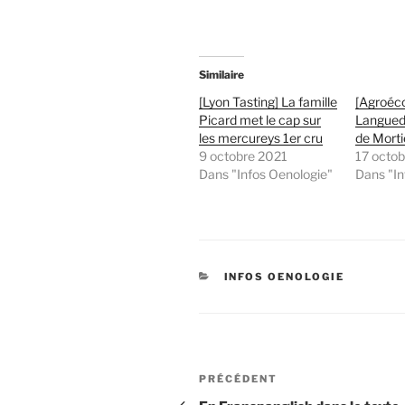
Similaire
[Lyon Tasting] La famille
[Agroéco
Picard met le cap sur
Langued
les mercureys 1er cru
de Morti
9 octobre 2021
17 octo
Dans "Infos Oenologie"
Dans "In
CATÉGORIES
INFOS OENOLOGIE
Navigation
Article
PRÉCÉDENT
de
précédent