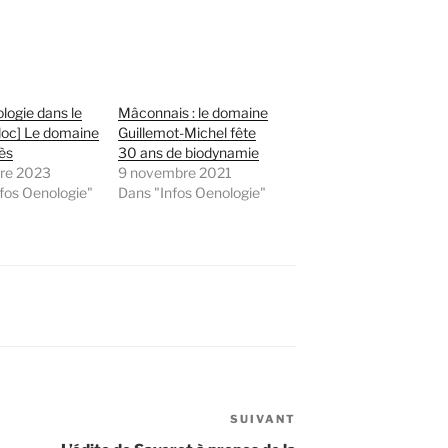
logie dans le
Mâconnais : le domaine
oc] Le domaine
Guillemot-Michel fête
ès
30 ans de biodynamie
bre 2023
9 novembre 2021
fos Oenologie"
Dans "Infos Oenologie"
SUIVANT
Article
suivant