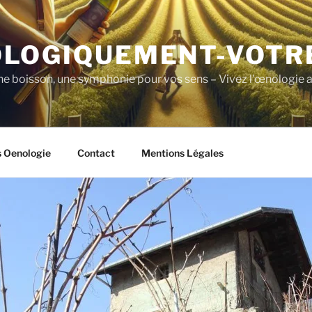
LOGIQUEMENT-VOTR
ne boisson, une symphonie pour vos sens – Vivez l'œnologie a
s Oenologie
Contact
Mentions Légales