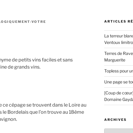
ARTICLES R
LOGIQUEMENT-VOTRE
La terreur blan
Ventoux limitr
Terres de Ravel
nyme de petits vins faciles et sans
Marguerite
igine de grands vins.
Topless pour u
Une page se to
[Coup de cœur]
Domaine Gayd
 ce cépage se trouvent dans le Loire au
s le Bordelais que l’on trouve au 18ème
uvignon.
ARCHIVES
Archives