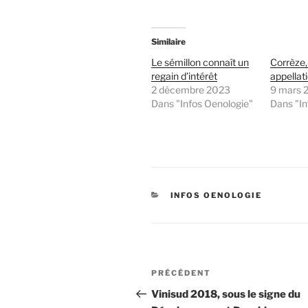
Similaire
Le sémillon connaît un
Corrèze,
regain d’intérêt
appellat
2 décembre 2023
9 mars 
Dans "Infos Oenologie"
Dans "In
CATÉGORIES
INFOS OENOLOGIE
Navigation
Article
PRÉCÉDENT
de
précédent
Vinisud 2018, sous le signe du