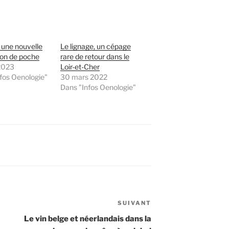
 une nouvelle
Le lignage, un cépage
ion de poche
rare de retour dans le
2023
Loir-et-Cher
fos Oenologie"
30 mars 2022
Dans "Infos Oenologie"
SUIVANT
Article
suivant
Le vin belge et néerlandais dans la