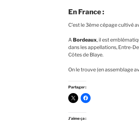
En France :
C’est le 3ème cépage cultivé 
A
Bordeaux
, il est emblémati
dans les appellations, Entre-
Côtes de Blaye.
On le trouve (en assemblage av
Partager :
J’aime ça :