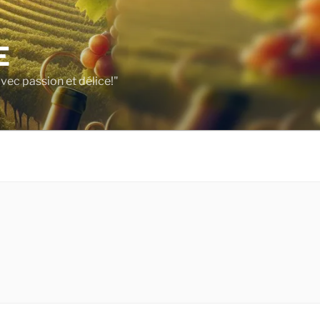
E
vec passion et délice!"