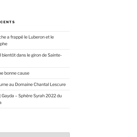
ÉCENTS
che a frappé le Luberon et le
ophe
 bientôt dans le giron de Sainte-
ne bonne cause
urne au Domaine Chantal Lescure
 Gayda – Sphère Syrah 2022 du
a