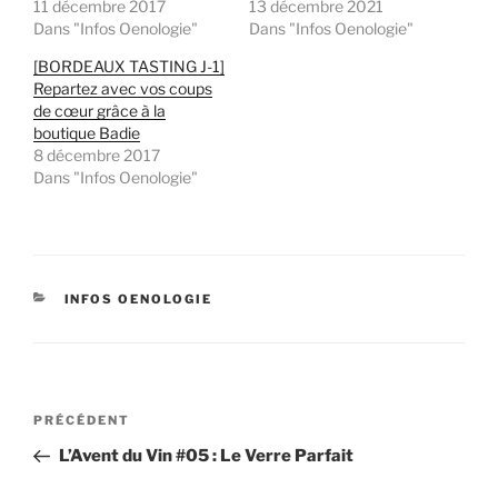
11 décembre 2017
13 décembre 2021
Dans "Infos Oenologie"
Dans "Infos Oenologie"
[BORDEAUX TASTING J-1]
Repartez avec vos coups
de cœur grâce à la
boutique Badie
8 décembre 2017
Dans "Infos Oenologie"
CATÉGORIES
INFOS OENOLOGIE
Navigation
Article
PRÉCÉDENT
de
précédent
L’Avent du Vin #05 : Le Verre Parfait
l’article