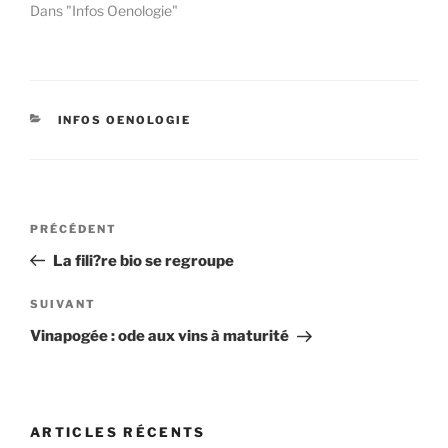
Dans "Infos Oenologie"
CATÉGORIES
INFOS OENOLOGIE
Navigation
Article
PRÉCÉDENT
de
précédent
La fili?re bio se regroupe
l’article
Article
SUIVANT
suivant
Vinapogée : ode aux vins à maturité
ARTICLES RÉCENTS