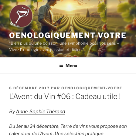
Aller
au
contenu
principal
OENOLOGIQUEMENT-VOTRE
"Bien plus qu'une boisson, une symphonie pour vos sens –
Vivez l'œnologie avec passion et délice!"
Menu
PUBLIÉ
6 DÉCEMBRE 2017
PAR
OENOLOGIQUEMENT-VOTRE
LE
L’Avent du Vin #06 : Cadeau utile !
By
Anne-Sophie Thérond
Du 1er au 24 décembre, Terre de vins vous propose son
calendrier de l’Avent. Une sélection pratique