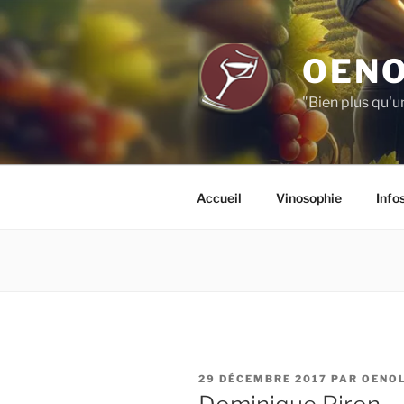
Aller
au
contenu
OENO
principal
"Bien plus qu'u
Accueil
Vinosophie
Info
PUBLIÉ
29 DÉCEMBRE 2017
PAR
OENO
LE