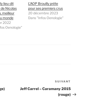
ly lieu-dit
L’AOP Brouilly prête
 de Nicolas
pour ses premiers crus
 meilleur
20 décembre 2023
du monde
Dans "Infos Oenologie"
er 2022
fos Oenologie"
SUIVANT
Article
suivant
ge)
Jeff Carrel – Caramany 2015
(rouge)