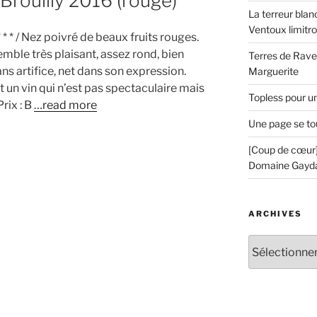
Brouilly 2016 (rouge)
La terreur blan
Ventoux limitr
* * * / Nez poivré de beaux fruits rouges.
mble très plaisant, assez rond, bien
Terres de Ravel
sans artifice, net dans son expression.
Marguerite
st un vin qui n’est pas spectaculaire mais
Topless pour u
Prix : B
…read more
Une page se to
[Coup de cœur]
Domaine Gayd
ARCHIVES
Archives