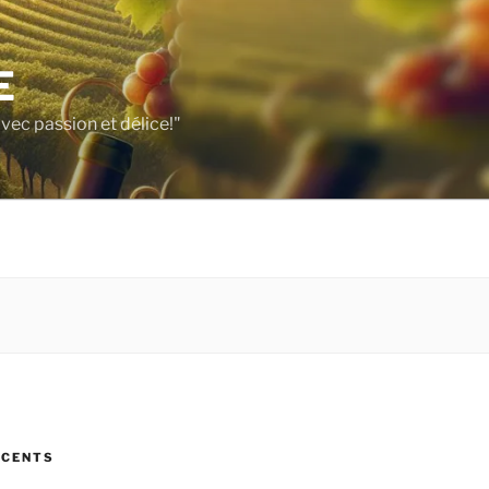
E
vec passion et délice!"
ÉCENTS