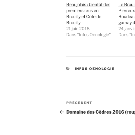
Beaujolais : bientôt des
Le Brouil
premiers crus en
Pierreux
Brouilly et Côte de
Boudeau,
Brouilly
gamay 
21 juin 2018
24 janvi
Dans "Infos Oenologie"
Dans "In
CATÉGORIES
INFOS OENOLOGIE
Navigation
Article
PRÉCÉDENT
de
précédent
Domaine des Cèdres 2016 (rou
l’article