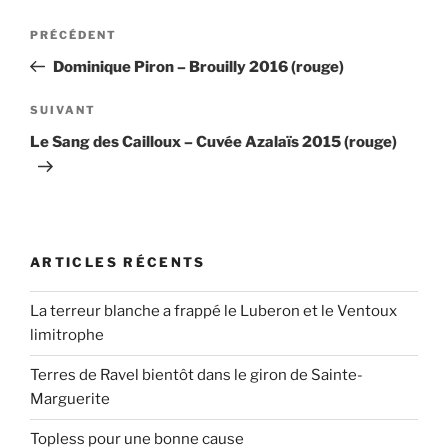
Navigation
Article
PRÉCÉDENT
de
précédent
Dominique Piron – Brouilly 2016 (rouge)
l’article
Article
SUIVANT
suivant
Le Sang des Cailloux – Cuvée Azalaïs 2015 (rouge)
ARTICLES RÉCENTS
La terreur blanche a frappé le Luberon et le Ventoux
limitrophe
Terres de Ravel bientôt dans le giron de Sainte-
Marguerite
Topless pour une bonne cause