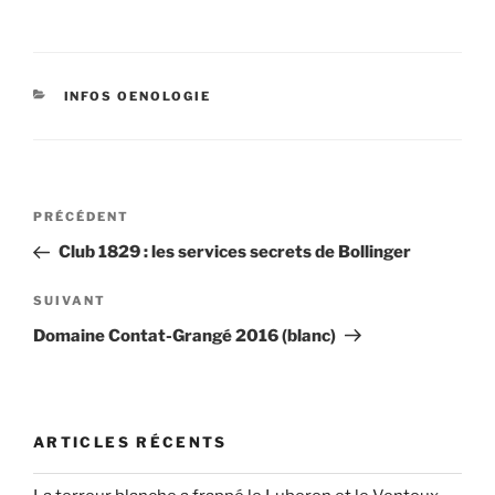
CATÉGORIES
INFOS OENOLOGIE
Navigation
Article
PRÉCÉDENT
de
précédent
Club 1829 : les services secrets de Bollinger
l’article
Article
SUIVANT
suivant
Domaine Contat-Grangé 2016 (blanc)
ARTICLES RÉCENTS