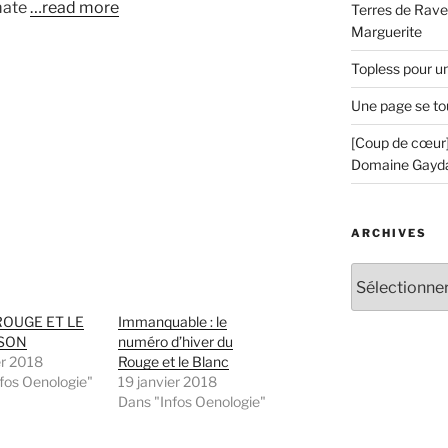
mmate
…read more
Terres de Ravel
Marguerite
Topless pour u
Une page se to
[Coup de cœur]
Domaine Gayd
ARCHIVES
Archives
ROUGE ET LE
Immanquable : le
SON
numéro d’hiver du
er 2018
Rouge et le Blanc
fos Oenologie"
19 janvier 2018
Dans "Infos Oenologie"