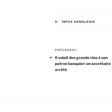
CATÉGORIES
INFOS OENOLOGIE
Navigation
Article
PRÉCÉDENT
de
précédent
Il volait des grands vins à son
patron banquier: un secrétaire
l’article
arrêté