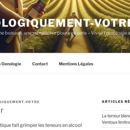
LOGIQUEMENT-VOTR
ne boisson, une symphonie pour vos sens – Vivez l'œnologie a
s Oenologie
Contact
Mentions Légales
ARTICLES R
GIQUEMENT-VOTRE
r
La terreur blan
Ventoux limitr
ique fait grimper les teneurs en alcool