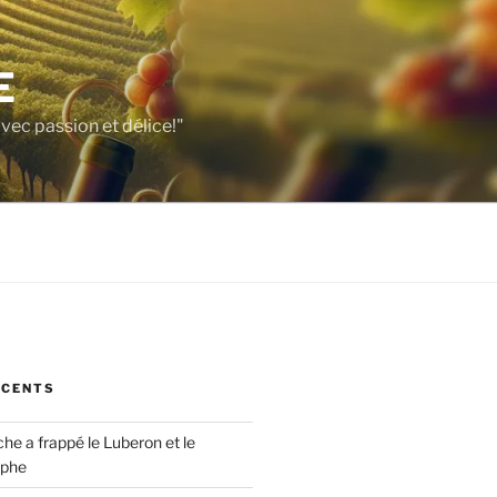
E
vec passion et délice!"
ÉCENTS
che a frappé le Luberon et le
ophe