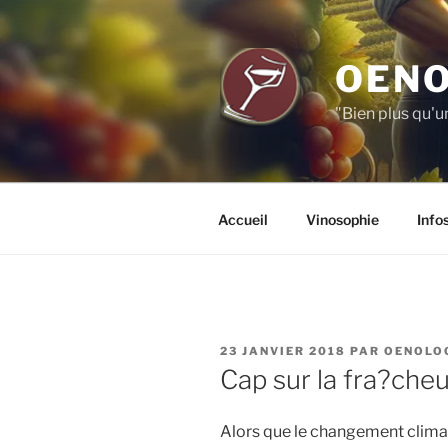
Aller
au
contenu
OENO
principal
"Bien plus qu'u
Accueil
Vinosophie
Info
PUBLIÉ
23 JANVIER 2018
PAR
OENOLO
LE
Cap sur la fra?cheu
Alors que le changement climat