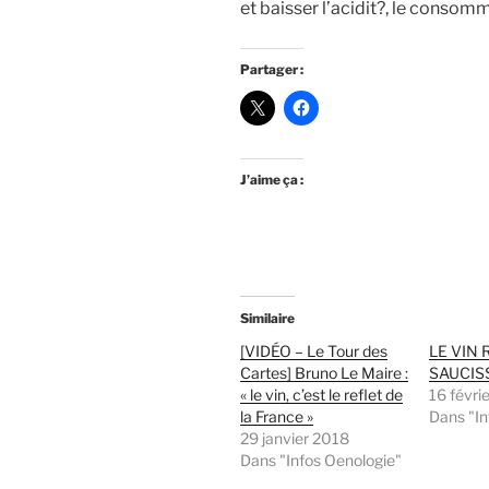
et baisser l’acidit?, le conso
Partager :
J’aime ça :
Similaire
[VIDÉO – Le Tour des
LE VIN 
Cartes] Bruno Le Maire :
SAUCIS
« le vin, c’est le reflet de
16 févri
la France »
Dans "In
29 janvier 2018
Dans "Infos Oenologie"