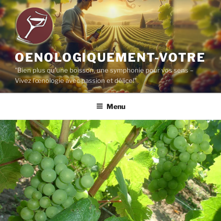
Aller
au
contenu
principal
OENOLOGIQUEMENT-VOTRE
"Bien plus qu'une boisson, une symphonie pour vos sens –
Vivez l'œnologie avec passion et délice!"
Menu