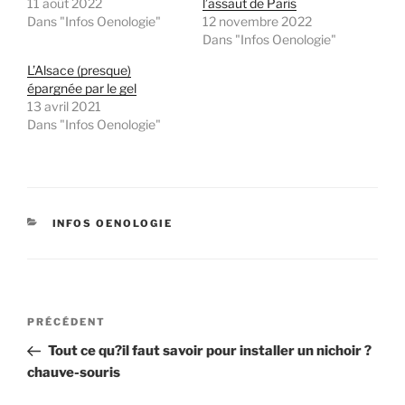
11 août 2022
l’assaut de Paris
Dans "Infos Oenologie"
12 novembre 2022
Dans "Infos Oenologie"
L’Alsace (presque)
épargnée par le gel
13 avril 2021
Dans "Infos Oenologie"
CATÉGORIES
INFOS OENOLOGIE
Navigation
Article
PRÉCÉDENT
de
précédent
Tout ce qu?il faut savoir pour installer un nichoir ?
l’article
chauve-souris