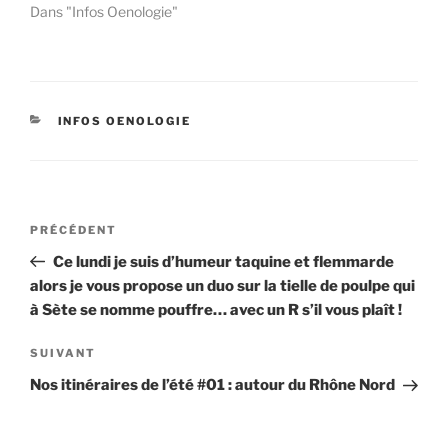
Dans "Infos Oenologie"
CATÉGORIES
INFOS OENOLOGIE
Navigation
Article
PRÉCÉDENT
de
précédent
Ce lundi je suis d’humeur taquine et flemmarde
l’article
alors je vous propose un duo sur la tielle de poulpe qui
à Sète se nomme pouffre… avec un R s’il vous plaît !
Article
SUIVANT
suivant
Nos itinéraires de l’été #01 : autour du Rhône Nord