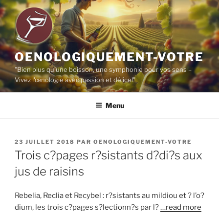
Aller
au
contenu
principal
OENOLOGIQUEMENT-VOTRE
"Bien plus qu'une boisson, une symphonie pour vos sens –
Vivez l'œnologie avec passion et délice!"
Menu
PUBLIÉ
23 JUILLET 2018
PAR
OENOLOGIQUEMENT-VOTRE
LE
Trois c?pages r?sistants d?di?s aux
jus de raisins
Rebelia, Reclia et Recybel : r?sistants au mildiou et ? l’o?
dium, les trois c?pages s?lectionn?s par l?
…read more