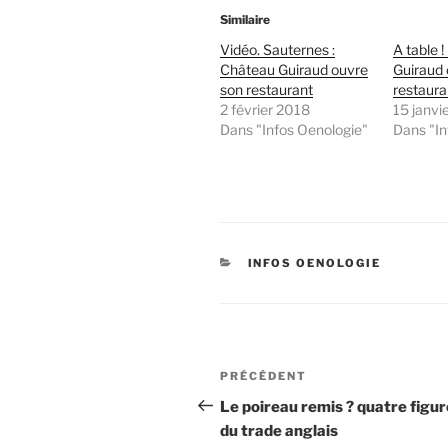
Similaire
Vidéo. Sauternes :
A table 
Château Guiraud ouvre
Guiraud 
son restaurant
restaura
2 février 2018
15 janvi
Dans "Infos Oenologie"
Dans "In
CATÉGORIES
INFOS OENOLOGIE
Navigation
Article
PRÉCÉDENT
de
précédent
Le poireau remis ? quatre figu
du trade anglais
l’article