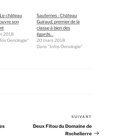
! Le château
Sauternes : Château
ouvre son
Guiraud, premier de la
nt
classe à bien des
er 2018
égards…
fos Oenologie"
20 mars 2018
Dans "Infos Oenologie"
SUIVANT
Article
suivant
res
Deux Fitou du Domaine de
Rochelierre