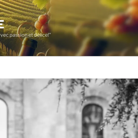
E
vec passion et délice!"