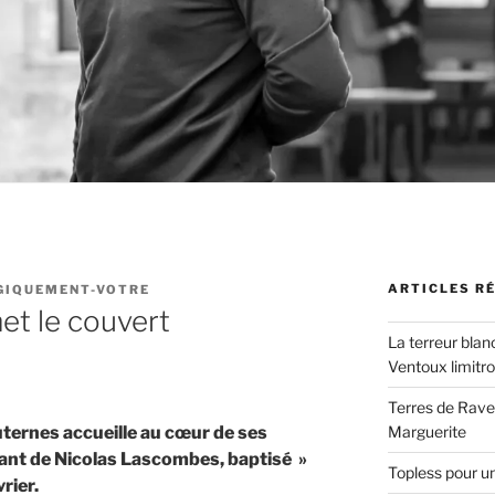
ARTICLES R
GIQUEMENT-VOTRE
et le couvert
La terreur blan
Ventoux limitr
Terres de Ravel
uternes accueille au cœur de ses
Marguerite
ant de Nicolas Lascombes, baptisé »
Topless pour u
rier.